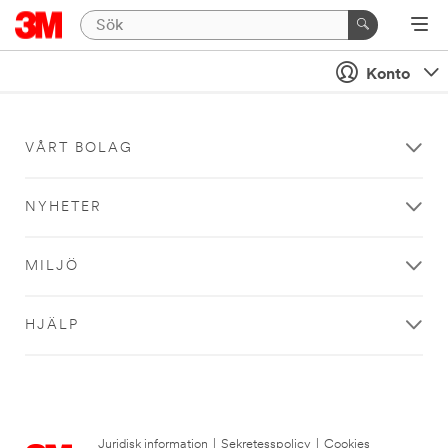
Konto
VÅRT BOLAG
NYHETER
MILJÖ
HJÄLP
Juridisk information
|
Sekretesspolicy
|
Cookies