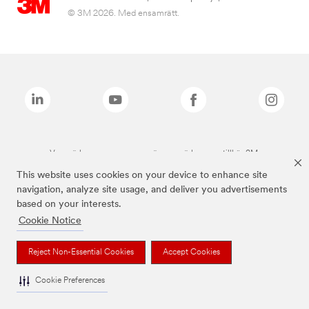
© 3M 2026. Med ensamrätt.
Varumärken som anges ovan är varumärken som tillhör 3M.
This website uses cookies on your device to enhance site
navigation, analyze site usage, and deliver you advertisements
based on your interests.
Cookie Notice
Reject Non-Essential Cookies
Accept Cookies
Cookie Preferences