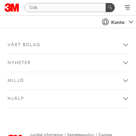
Konto
VÅRT BOLAG
NYHETER
MILJÖ
HJÄLP
Juridisk information
|
Sekretesspolicy
|
Cookies