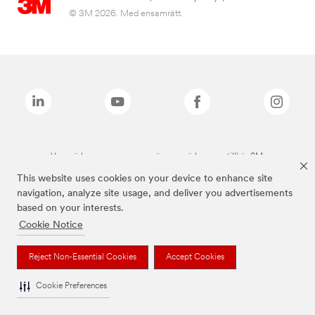
© 3M 2026. Med ensamrätt.
Varumärken som anges ovan är varumärken som tillhör 3M.
This website uses cookies on your device to enhance site
navigation, analyze site usage, and deliver you advertisements
based on your interests.
Cookie Notice
Reject Non-Essential Cookies
Accept Cookies
Cookie Preferences