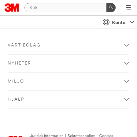
Konto
VÅRT BOLAG
NYHETER
MILJÖ
HJÄLP
Juridisk information
|
Sekretesspolicy
|
Cookies