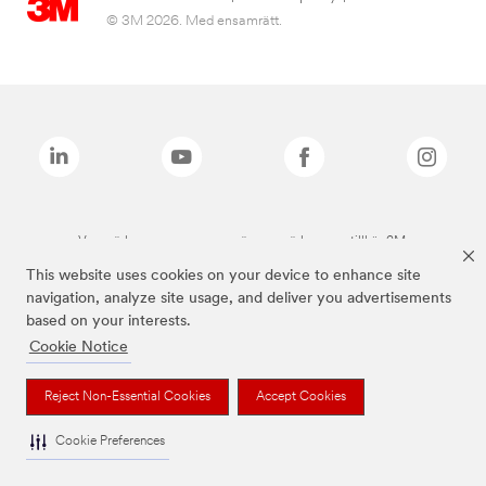
© 3M 2026. Med ensamrätt.
Varumärken som anges ovan är varumärken som tillhör 3M.
This website uses cookies on your device to enhance site
navigation, analyze site usage, and deliver you advertisements
based on your interests.
Cookie Notice
Reject Non-Essential Cookies
Accept Cookies
Cookie Preferences