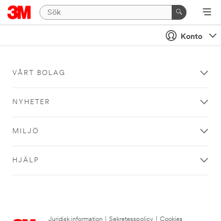
Konto
VÅRT BOLAG
NYHETER
MILJÖ
HJÄLP
Juridisk information
|
Sekretesspolicy
|
Cookies