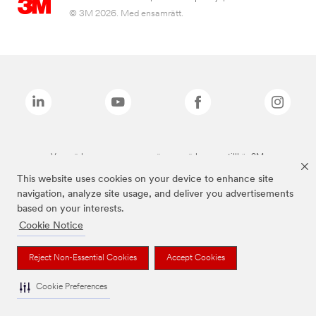
© 3M 2026. Med ensamrätt.
Varumärken som anges ovan är varumärken som tillhör 3M.
This website uses cookies on your device to enhance site
navigation, analyze site usage, and deliver you advertisements
based on your interests.
Cookie Notice
Reject Non-Essential Cookies
Accept Cookies
Cookie Preferences