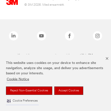
© 3M 2026. Med ensamrätt.
Varumärken som anges ovan är varumärken som tillhör 3M.
This website uses cookies on your device to enhance site
navigation, analyze site usage, and deliver you advertisements
based on your interests.
Cookie Notice
Reject Non-Essential Cookies
Accept Cookies
Cookie Preferences