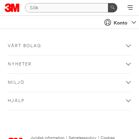
Konto
VÅRT BOLAG
NYHETER
MILJÖ
HJÄLP
Juridisk information
|
Sekretesspolicy
|
Cookies