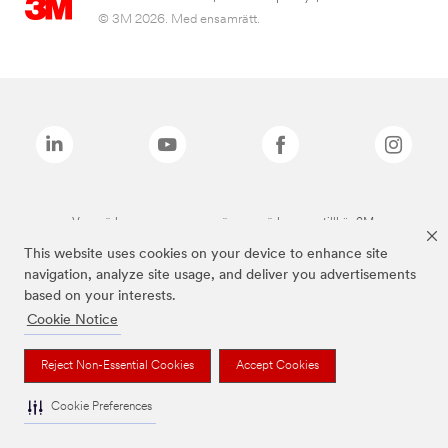
© 3M 2026. Med ensamrätt.
Varumärken som anges ovan är varumärken som tillhör 3M.
This website uses cookies on your device to enhance site
navigation, analyze site usage, and deliver you advertisements
based on your interests.
Cookie Notice
Reject Non-Essential Cookies
Accept Cookies
Cookie Preferences