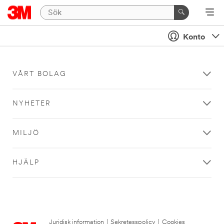
Konto
VÅRT BOLAG
NYHETER
MILJÖ
HJÄLP
Juridisk information
|
Sekretesspolicy
|
Cookies