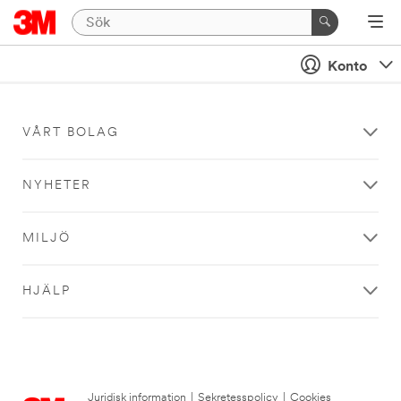
Konto
VÅRT BOLAG
NYHETER
MILJÖ
HJÄLP
Juridisk information
|
Sekretesspolicy
|
Cookies