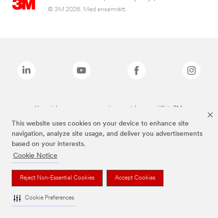
© 3M 2026. Med ensamrätt.
Varumärken som anges ovan är varumärken som tillhör 3M.
This website uses cookies on your device to enhance site
navigation, analyze site usage, and deliver you advertisements
based on your interests.
Cookie Notice
Reject Non-Essential Cookies
Accept Cookies
Cookie Preferences