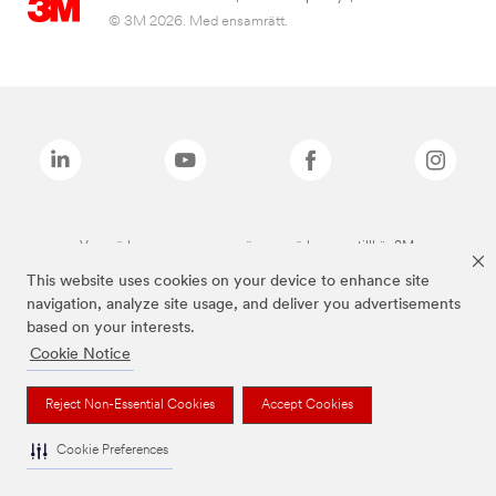
© 3M 2026. Med ensamrätt.
Varumärken som anges ovan är varumärken som tillhör 3M.
This website uses cookies on your device to enhance site
navigation, analyze site usage, and deliver you advertisements
based on your interests.
Cookie Notice
Reject Non-Essential Cookies
Accept Cookies
Cookie Preferences