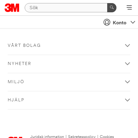
Konto
VÅRT BOLAG
NYHETER
MILJÖ
HJÄLP
Juridisk information
|
Sekretesspolicy
|
Cookies