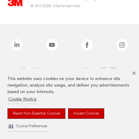
© 3M 2026. Med ensamrätt.
Varumärken som anges ovan är varumärken som tillhör 3M.
This website uses cookies on your device to enhance site
navigation, analyze site usage, and deliver you advertisements
based on your interests.
Cookie Notice
Reject Non-Essential Cookies
Accept Cookies
Cookie Preferences