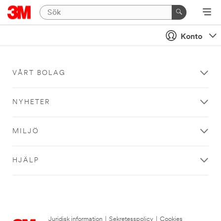
Konto
VÅRT BOLAG
NYHETER
MILJÖ
HJÄLP
Juridisk information
|
Sekretesspolicy
|
Cookies