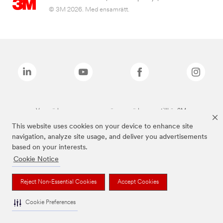
© 3M 2026. Med ensamrätt.
Varumärken som anges ovan är varumärken som tillhör 3M.
This website uses cookies on your device to enhance site
navigation, analyze site usage, and deliver you advertisements
based on your interests.
Cookie Notice
Reject Non-Essential Cookies
Accept Cookies
Cookie Preferences