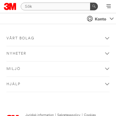
Konto
VÅRT BOLAG
NYHETER
MILJÖ
HJÄLP
Juridisk information
|
Sekretesspolicy
|
Cookies