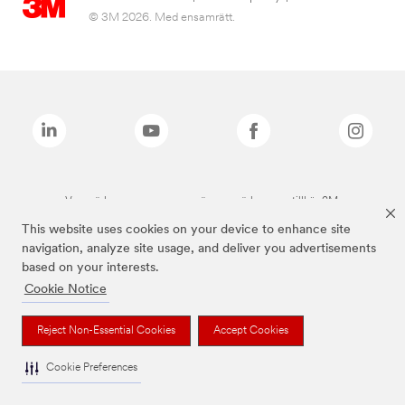
© 3M 2026. Med ensamrätt.
Varumärken som anges ovan är varumärken som tillhör 3M.
This website uses cookies on your device to enhance site
navigation, analyze site usage, and deliver you advertisements
based on your interests.
Cookie Notice
Reject Non-Essential Cookies
Accept Cookies
Cookie Preferences