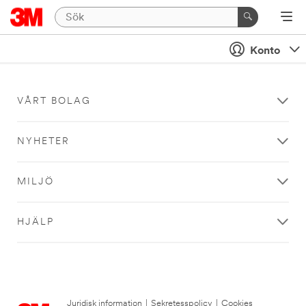
Konto
VÅRT BOLAG
NYHETER
MILJÖ
HJÄLP
Juridisk information
|
Sekretesspolicy
|
Cookies