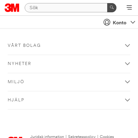
Konto
VÅRT BOLAG
NYHETER
MILJÖ
HJÄLP
Juridisk information
|
Sekretesspolicy
|
Cookies