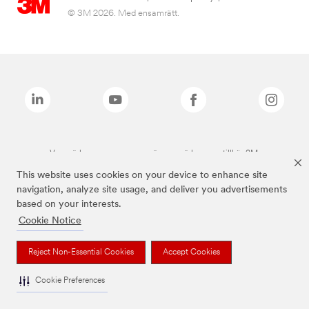
© 3M 2026. Med ensamrätt.
Varumärken som anges ovan är varumärken som tillhör 3M.
This website uses cookies on your device to enhance site
navigation, analyze site usage, and deliver you advertisements
based on your interests.
Cookie Notice
Reject Non-Essential Cookies
Accept Cookies
Cookie Preferences