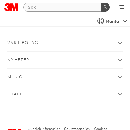
Konto
VÅRT BOLAG
NYHETER
MILJÖ
HJÄLP
Juridisk information
|
Sekretesspolicy
|
Cookies