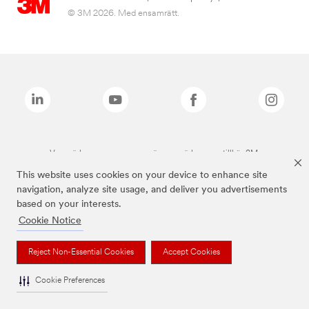
© 3M 2026. Med ensamrätt.
Varumärken som anges ovan är varumärken som tillhör 3M.
This website uses cookies on your device to enhance site
navigation, analyze site usage, and deliver you advertisements
based on your interests.
Cookie Notice
Reject Non-Essential Cookies
Accept Cookies
Cookie Preferences