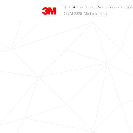
Juridisk information
|
Sekretesspolicy
|
Cook
© 3M 2026. Med ensamrätt.