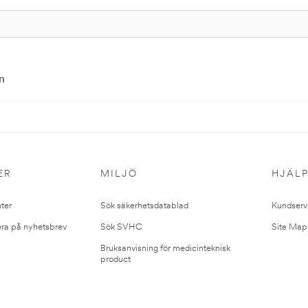
n
ER
MILJÖ
HJÄL
ter
Sök säkerhetsdatablad
Kundserv
ra på nyhetsbrev
Sök SVHC
Site Map
Bruksanvisning för medicinteknisk
product