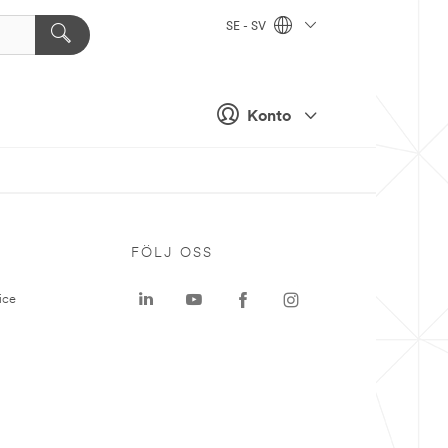
SE - SV
Konto
P
FÖLJ OSS
ice