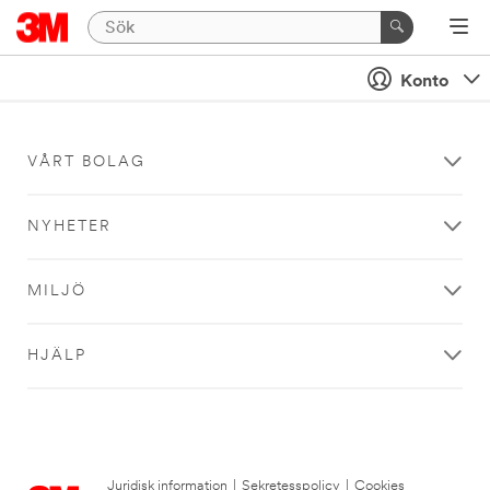
Konto
VÅRT BOLAG
NYHETER
MILJÖ
HJÄLP
Juridisk information
|
Sekretesspolicy
|
Cookies