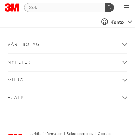
Konto
VÅRT BOLAG
NYHETER
MILJÖ
HJÄLP
Juridisk information
|
Sekretesspolicy
|
Cookies