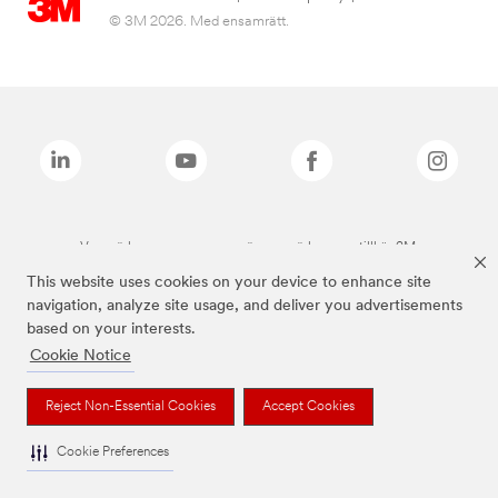
© 3M 2026. Med ensamrätt.
Varumärken som anges ovan är varumärken som tillhör 3M.
This website uses cookies on your device to enhance site
navigation, analyze site usage, and deliver you advertisements
based on your interests.
Cookie Notice
Reject Non-Essential Cookies
Accept Cookies
Cookie Preferences