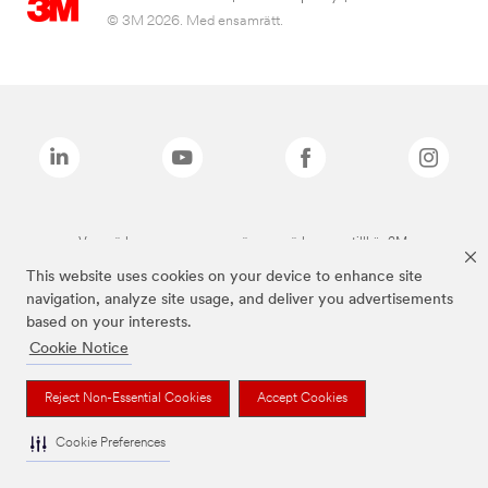
© 3M 2026. Med ensamrätt.
Varumärken som anges ovan är varumärken som tillhör 3M.
This website uses cookies on your device to enhance site
navigation, analyze site usage, and deliver you advertisements
based on your interests.
Cookie Notice
Reject Non-Essential Cookies
Accept Cookies
Cookie Preferences