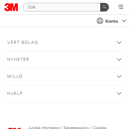
Konto
VÅRT BOLAG
NYHETER
MILJÖ
HJÄLP
Juridisk information
|
Sekretesspolicy
|
Cookies