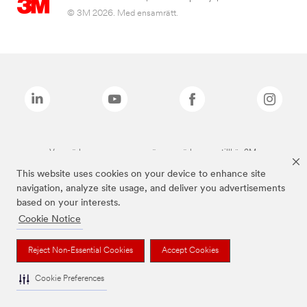
© 3M 2026. Med ensamrätt.
Varumärken som anges ovan är varumärken som tillhör 3M.
This website uses cookies on your device to enhance site
navigation, analyze site usage, and deliver you advertisements
based on your interests.
Cookie Notice
Reject Non-Essential Cookies
Accept Cookies
Cookie Preferences