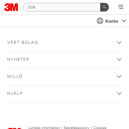
Konto
VÅRT BOLAG
NYHETER
MILJÖ
HJÄLP
Juridisk information
|
Sekretesspolicy
|
Cookies