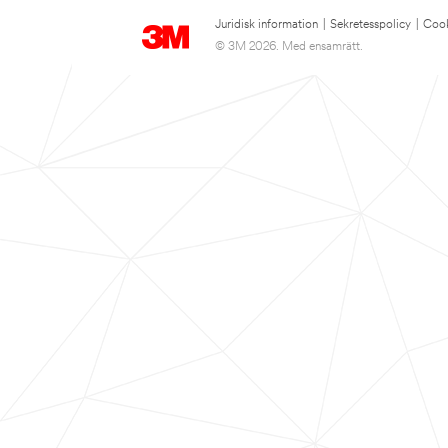
Juridisk information
|
Sekretesspolicy
|
Cook
© 3M 2026. Med ensamrätt.