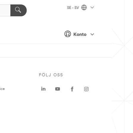
SE - SV
Konto
P
FÖLJ OSS
ice