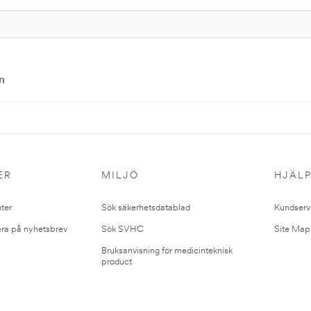
n
ER
MILJÖ
HJÄL
ter
Sök säkerhetsdatablad
Kundserv
ra på nyhetsbrev
Sök SVHC
Site Map
Bruksanvisning för medicinteknisk
product