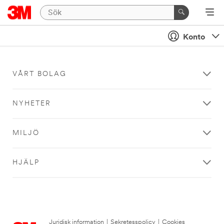
Konto
VÅRT BOLAG
NYHETER
MILJÖ
HJÄLP
Juridisk information
|
Sekretesspolicy
|
Cookies