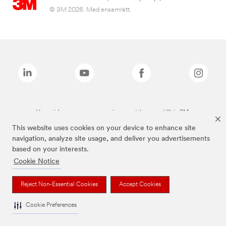
© 3M 2026. Med ensamrätt.
Varumärken som anges ovan är varumärken som tillhör 3M.
This website uses cookies on your device to enhance site
navigation, analyze site usage, and deliver you advertisements
based on your interests.
Cookie Notice
Reject Non-Essential Cookies
Accept Cookies
Cookie Preferences