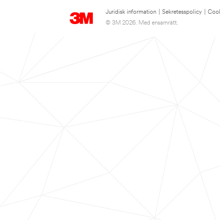
Juridisk information
|
Sekretesspolicy
|
Cook
© 3M 2026. Med ensamrätt.