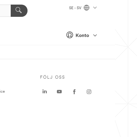
SE - SV
Konto
P
FÖLJ OSS
ice