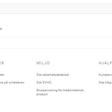
n
ER
MILJÖ
HJÄL
ter
Sök säkerhetsdatablad
Kundserv
ra på nyhetsbrev
Sök SVHC
Site Map
Bruksanvisning för medicinteknisk
product