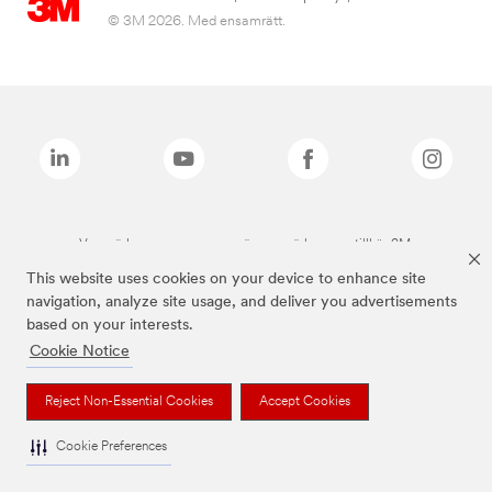
© 3M 2026. Med ensamrätt.
Varumärken som anges ovan är varumärken som tillhör 3M.
This website uses cookies on your device to enhance site
navigation, analyze site usage, and deliver you advertisements
based on your interests.
Cookie Notice
Reject Non-Essential Cookies
Accept Cookies
Cookie Preferences