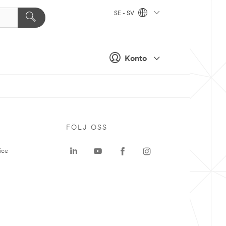
SE - SV
Konto
P
FÖLJ OSS
ice