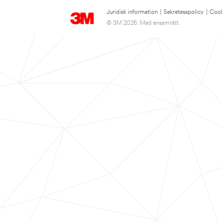
Juridisk information
|
Sekretesspolicy
|
Cook
© 3M 2026. Med ensamrätt.