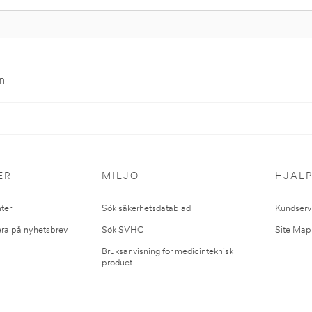
n
ER
MILJÖ
HJÄL
ter
Sök säkerhetsdatablad
Kundserv
ra på nyhetsbrev
Sök SVHC
Site Map
Bruksanvisning för medicinteknisk
product