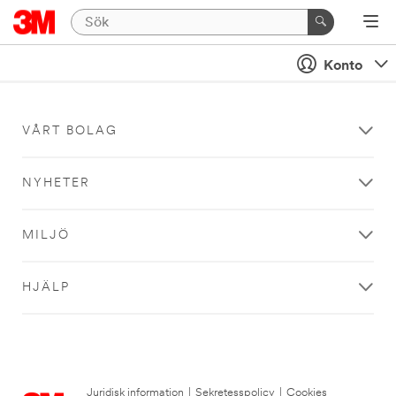
Konto
VÅRT BOLAG
NYHETER
MILJÖ
HJÄLP
Juridisk information
|
Sekretesspolicy
|
Cookies