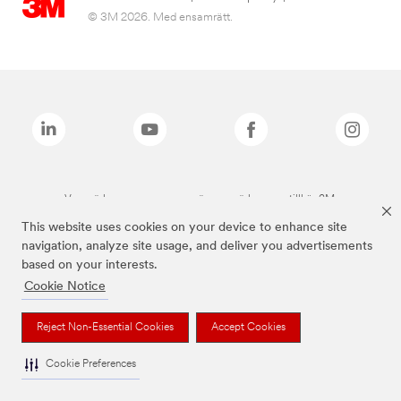
© 3M 2026. Med ensamrätt.
Varumärken som anges ovan är varumärken som tillhör 3M.
This website uses cookies on your device to enhance site
navigation, analyze site usage, and deliver you advertisements
based on your interests.
Cookie Notice
Reject Non-Essential Cookies
Accept Cookies
Cookie Preferences