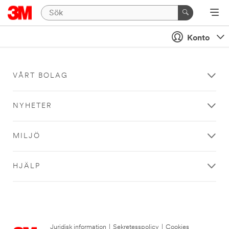
Konto
VÅRT BOLAG
NYHETER
MILJÖ
HJÄLP
Juridisk information
|
Sekretesspolicy
|
Cookies