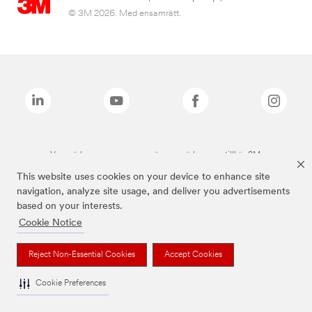
© 3M 2026. Med ensamrätt.
Varumärken som anges ovan är varumärken som tillhör 3M.
This website uses cookies on your device to enhance site
navigation, analyze site usage, and deliver you advertisements
based on your interests.
Cookie Notice
Reject Non-Essential Cookies
Accept Cookies
Cookie Preferences