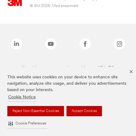
© 3M 2026. Med ensamrätt.
Varumärken som anges ovan är varumärken som tillhör 3M.
This website uses cookies on your device to enhance site
navigation, analyze site usage, and deliver you advertisements
based on your interests.
Cookie Notice
Reject Non-Essential Cookies
Accept Cookies
Cookie Preferences