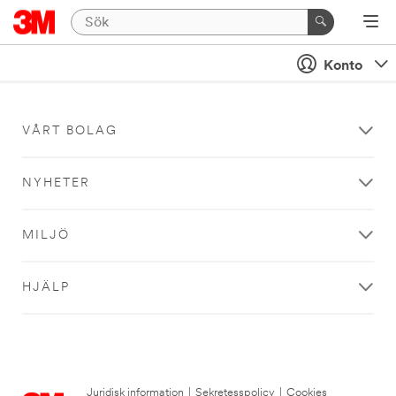
Konto
VÅRT BOLAG
NYHETER
MILJÖ
HJÄLP
Juridisk information
|
Sekretesspolicy
|
Cookies