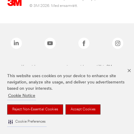
© 3M 2026. Med ensamrätt.
Varumärken som anges ovan är varumärken som tillhör 3M.
This website uses cookies on your device to enhance site
navigation, analyze site usage, and deliver you advertisements
based on your interests.
Cookie Notice
Reject Non-Essential Cookies
Accept Cookies
Cookie Preferences