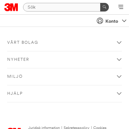
Konto
VÅRT BOLAG
NYHETER
MILJÖ
HJÄLP
Juridisk information
|
Sekretesspolicy
|
Cookies