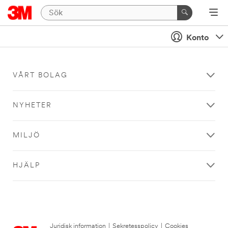
Konto
VÅRT BOLAG
NYHETER
MILJÖ
HJÄLP
Juridisk information
|
Sekretesspolicy
|
Cookies