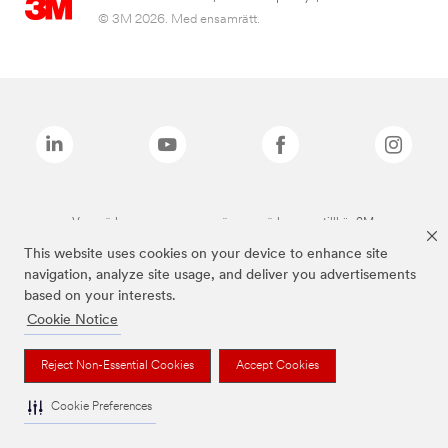
© 3M 2026. Med ensamrätt.
Varumärken som anges ovan är varumärken som tillhör 3M.
This website uses cookies on your device to enhance site
navigation, analyze site usage, and deliver you advertisements
based on your interests.
Cookie Notice
Reject Non-Essential Cookies
Accept Cookies
Cookie Preferences