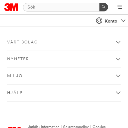
Konto
VÅRT BOLAG
NYHETER
MILJÖ
HJÄLP
Juridisk information
|
Sekretesspolicy
|
Cookies