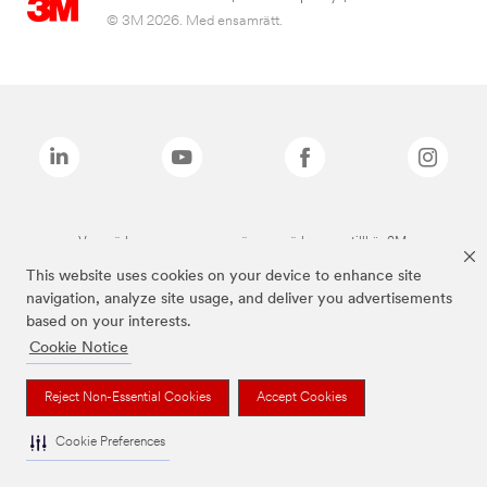
© 3M 2026. Med ensamrätt.
Varumärken som anges ovan är varumärken som tillhör 3M.
This website uses cookies on your device to enhance site
navigation, analyze site usage, and deliver you advertisements
based on your interests.
Cookie Notice
Reject Non-Essential Cookies
Accept Cookies
Cookie Preferences