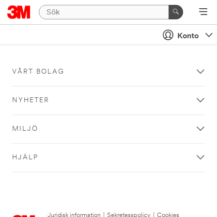
Konto
VÅRT BOLAG
NYHETER
MILJÖ
HJÄLP
Juridisk information
|
Sekretesspolicy
|
Cookies