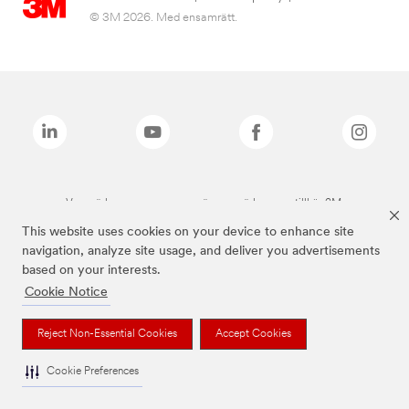
© 3M 2026. Med ensamrätt.
Varumärken som anges ovan är varumärken som tillhör 3M.
This website uses cookies on your device to enhance site
navigation, analyze site usage, and deliver you advertisements
based on your interests.
Cookie Notice
Reject Non-Essential Cookies
Accept Cookies
Cookie Preferences