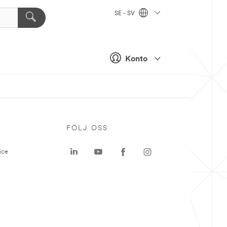
SE - SV
Konto
P
FÖLJ OSS
ice