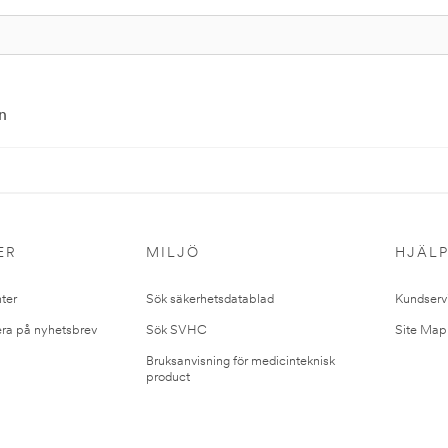
n
ER
MILJÖ
HJÄL
ter
Sök säkerhetsdatablad
Kundserv
ra på nyhetsbrev
Sök SVHC
Site Map
Bruksanvisning för medicinteknisk
product