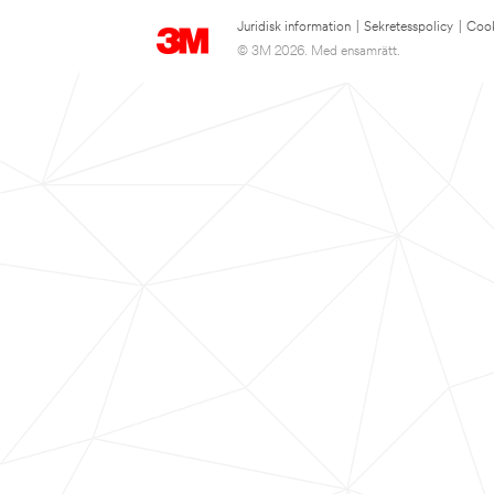
Juridisk information
|
Sekretesspolicy
|
Cook
© 3M 2026. Med ensamrätt.