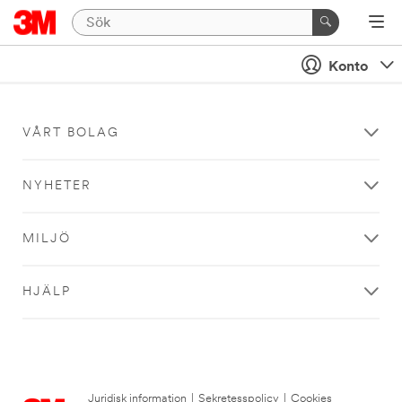
Konto
VÅRT BOLAG
NYHETER
MILJÖ
HJÄLP
Juridisk information
|
Sekretesspolicy
|
Cookies