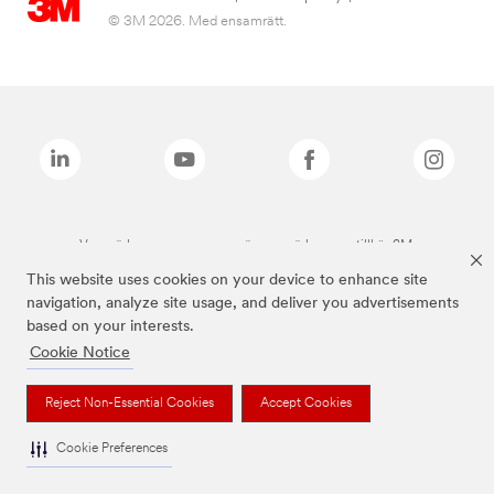
© 3M 2026. Med ensamrätt.
Varumärken som anges ovan är varumärken som tillhör 3M.
This website uses cookies on your device to enhance site
navigation, analyze site usage, and deliver you advertisements
based on your interests.
Cookie Notice
Reject Non-Essential Cookies
Accept Cookies
Cookie Preferences