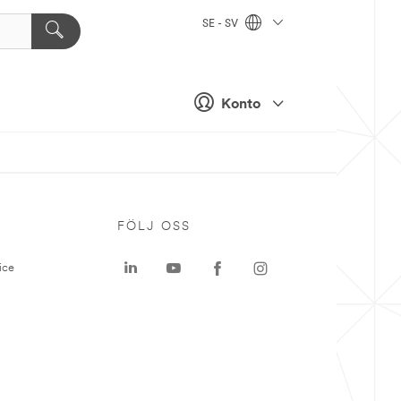
SE - SV
Konto
P
FÖLJ OSS
ice