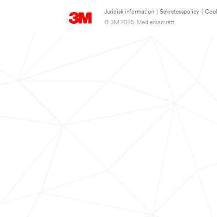
Juridisk information
|
Sekretesspolicy
|
Cook
© 3M 2026. Med ensamrätt.