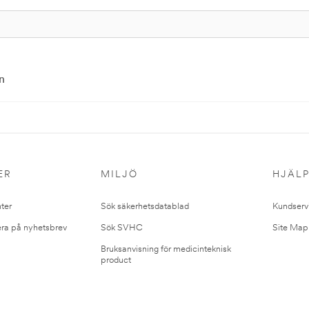
n
ER
MILJÖ
HJÄL
ter
Sök säkerhetsdatablad
Kundserv
ra på nyhetsbrev
Sök SVHC
Site Map
Bruksanvisning för medicinteknisk
product