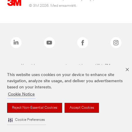
© 3M 2026. Med ensamrätt.
Varumärken som anges ovan är varumärken som tillhör 3M.
This website uses cookies on your device to enhance site
navigation, analyze site usage, and deliver you advertisements
based on your interests.
Cookie Notice
Reject Non-Essential Cookies
Accept Cookies
Cookie Preferences