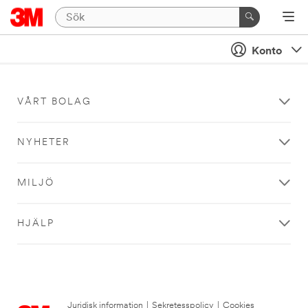
Konto
VÅRT BOLAG
NYHETER
MILJÖ
HJÄLP
Juridisk information
|
Sekretesspolicy
|
Cookies