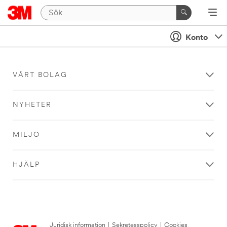
Konto
VÅRT BOLAG
NYHETER
MILJÖ
HJÄLP
Juridisk information
|
Sekretesspolicy
|
Cookies