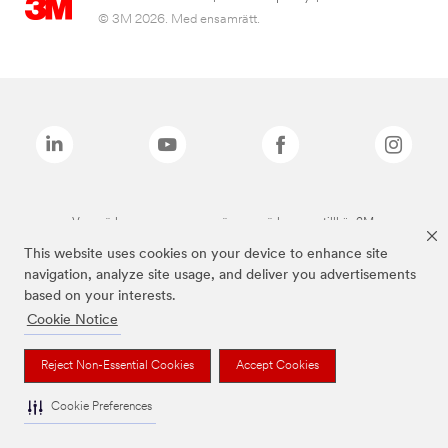
© 3M 2026. Med ensamrätt.
Varumärken som anges ovan är varumärken som tillhör 3M.
This website uses cookies on your device to enhance site
navigation, analyze site usage, and deliver you advertisements
based on your interests.
Cookie Notice
Reject Non-Essential Cookies
Accept Cookies
Cookie Preferences