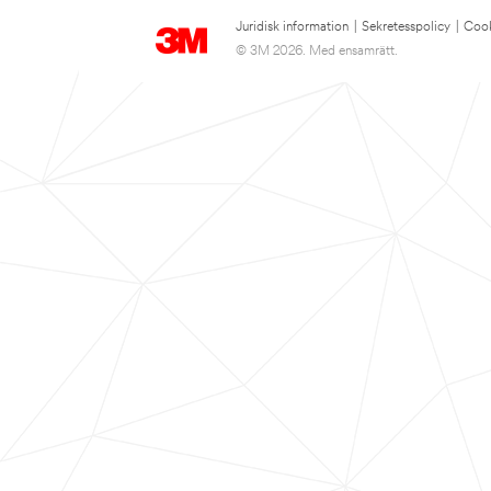
Juridisk information
|
Sekretesspolicy
|
Cook
© 3M 2026. Med ensamrätt.