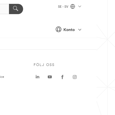
SE - SV
Konto
P
FÖLJ OSS
ice