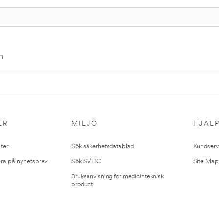
n
ER
MILJÖ
HJÄL
ter
Sök säkerhetsdatablad
Kundserv
ra på nyhetsbrev
Sök SVHC
Site Map
Bruksanvisning för medicinteknisk
product