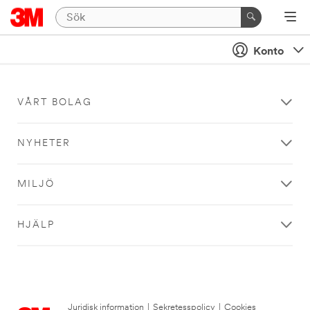
Konto
VÅRT BOLAG
NYHETER
MILJÖ
HJÄLP
Juridisk information
|
Sekretesspolicy
|
Cookies