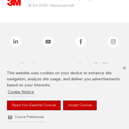
© 3M 2026. Med ensamrätt.
Varumärken som anges ovan är varumärken som tillhör 3M.
This website uses cookies on your device to enhance site
navigation, analyze site usage, and deliver you advertisements
based on your interests.
Cookie Notice
Reject Non-Essential Cookies
Accept Cookies
Cookie Preferences