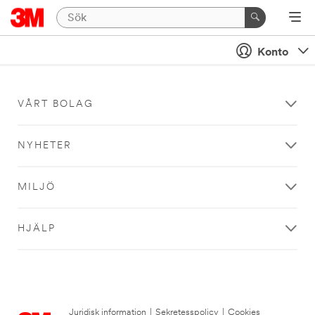
Konto
VÅRT BOLAG
NYHETER
MILJÖ
HJÄLP
Juridisk information
|
Sekretesspolicy
|
Cookies