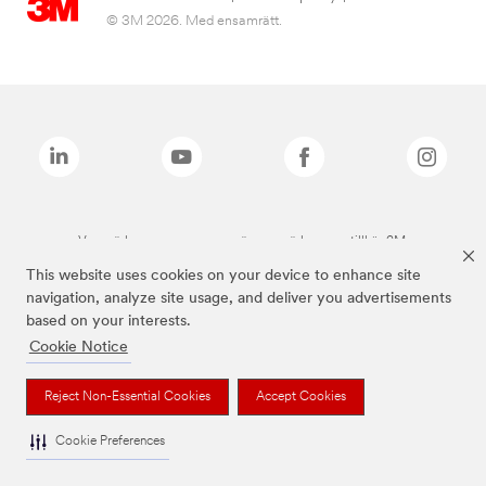
© 3M 2026. Med ensamrätt.
Varumärken som anges ovan är varumärken som tillhör 3M.
This website uses cookies on your device to enhance site
navigation, analyze site usage, and deliver you advertisements
based on your interests.
Cookie Notice
Reject Non-Essential Cookies
Accept Cookies
Cookie Preferences