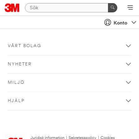
Konto
VÅRT BOLAG
NYHETER
MILJÖ
HJÄLP
Juridisk information
|
Sekretesspolicy
|
Cookies