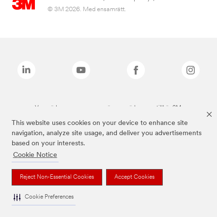
© 3M 2026. Med ensamrätt.
Varumärken som anges ovan är varumärken som tillhör 3M.
This website uses cookies on your device to enhance site
navigation, analyze site usage, and deliver you advertisements
based on your interests.
Cookie Notice
Reject Non-Essential Cookies
Accept Cookies
Cookie Preferences