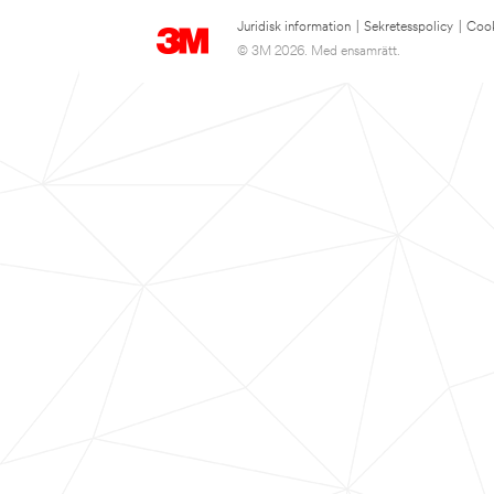
Juridisk information
|
Sekretesspolicy
|
Cook
© 3M 2026. Med ensamrätt.