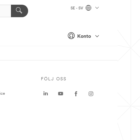
SE - SV
Konto
P
FÖLJ OSS
ice