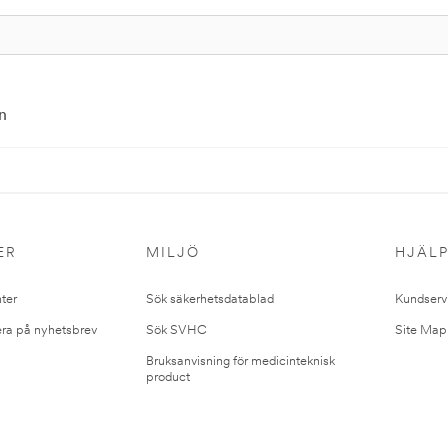
n
ER
MILJÖ
HJÄL
ter
Sök säkerhetsdatablad
Kundserv
ra på nyhetsbrev
Sök SVHC
Site Map
Bruksanvisning för medicinteknisk
product