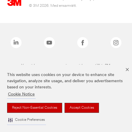
© 3M 2026. Med ensamrätt.
Varumärken som anges ovan är varumärken som tillhör 3M.
This website uses cookies on your device to enhance site
navigation, analyze site usage, and deliver you advertisements
based on your interests.
Cookie Notice
Reject Non-Essential Cookies
Accept Cookies
Cookie Preferences