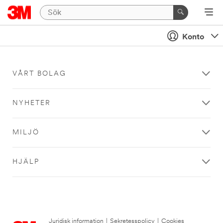
Konto
VÅRT BOLAG
NYHETER
MILJÖ
HJÄLP
Juridisk information
|
Sekretesspolicy
|
Cookies