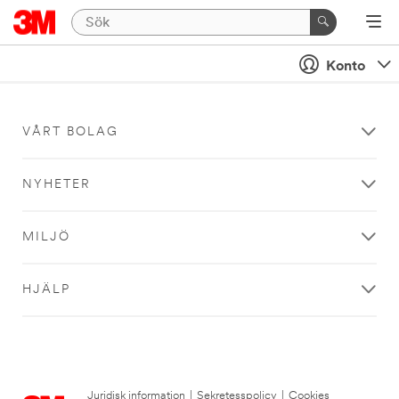
Konto
VÅRT BOLAG
NYHETER
MILJÖ
HJÄLP
Juridisk information
|
Sekretesspolicy
|
Cookies