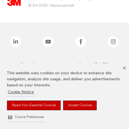
© 3M 2026. Med ensamrätt.
Varumärken som anges ovan är varumärken som tillhör 3M.
This website uses cookies on your device to enhance site
navigation, analyze site usage, and deliver you advertisements
based on your interests.
Cookie Notice
Reject Non-Essential Cookies
Accept Cookies
Cookie Preferences