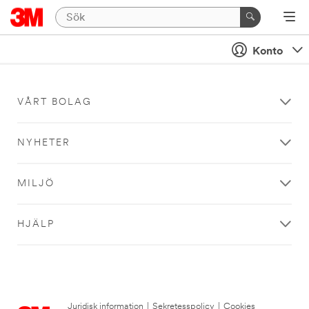
Konto
VÅRT BOLAG
NYHETER
MILJÖ
HJÄLP
Juridisk information
|
Sekretesspolicy
|
Cookies