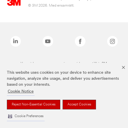
© 3M 2026. Med ensamrätt.
Varumärken som anges ovan är varumärken som tillhör 3M.
This website uses cookies on your device to enhance site
navigation, analyze site usage, and deliver you advertisements
based on your interests.
Cookie Notice
Reject Non-Essential Cookies
Accept Cookies
Cookie Preferences