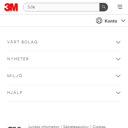
Konto
VÅRT BOLAG
NYHETER
MILJÖ
HJÄLP
Juridisk information
|
Sekretesspolicy
|
Cookies