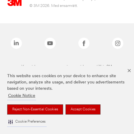
© 3M 2026. Med ensamrätt.
Varumärken som anges ovan är varumärken som tillhör 3M.
This website uses cookies on your device to enhance site
navigation, analyze site usage, and deliver you advertisements
based on your interests.
Cookie Notice
Reject Non-Essential Cookies
Accept Cookies
Cookie Preferences