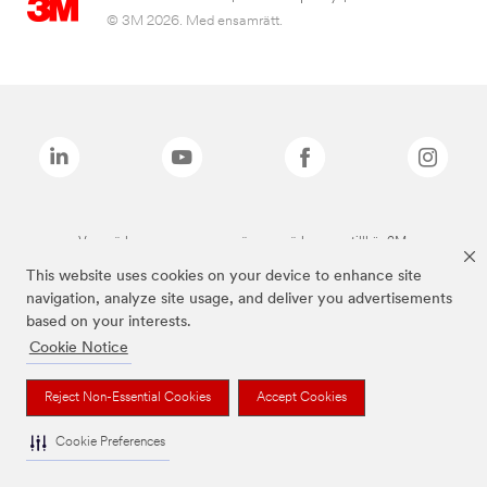
© 3M 2026. Med ensamrätt.
Varumärken som anges ovan är varumärken som tillhör 3M.
This website uses cookies on your device to enhance site
navigation, analyze site usage, and deliver you advertisements
based on your interests.
Cookie Notice
Reject Non-Essential Cookies
Accept Cookies
Cookie Preferences