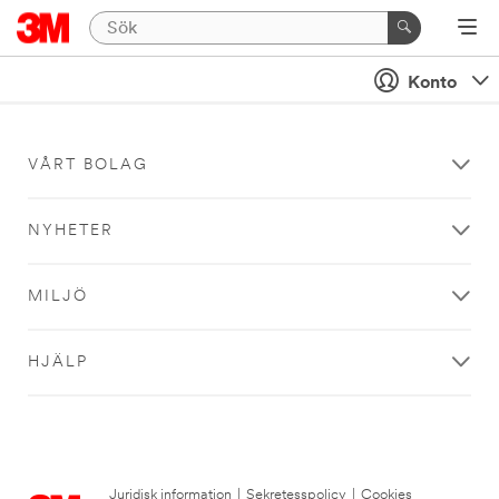
Konto
VÅRT BOLAG
NYHETER
MILJÖ
HJÄLP
Juridisk information
|
Sekretesspolicy
|
Cookies