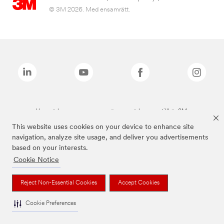
© 3M 2026. Med ensamrätt.
Varumärken som anges ovan är varumärken som tillhör 3M.
This website uses cookies on your device to enhance site
navigation, analyze site usage, and deliver you advertisements
based on your interests.
Cookie Notice
Reject Non-Essential Cookies
Accept Cookies
Cookie Preferences