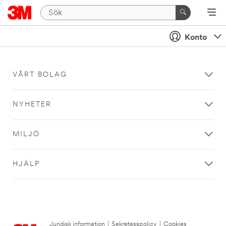
Konto
VÅRT BOLAG
NYHETER
MILJÖ
HJÄLP
Juridisk information
|
Sekretesspolicy
|
Cookies