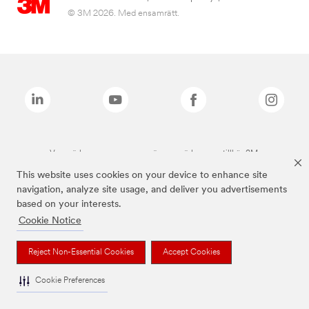
© 3M 2026. Med ensamrätt.
Varumärken som anges ovan är varumärken som tillhör 3M.
This website uses cookies on your device to enhance site
navigation, analyze site usage, and deliver you advertisements
based on your interests.
Cookie Notice
Reject Non-Essential Cookies
Accept Cookies
Cookie Preferences