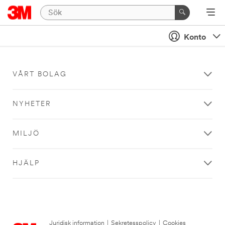
Konto
VÅRT BOLAG
NYHETER
MILJÖ
HJÄLP
Juridisk information
|
Sekretesspolicy
|
Cookies