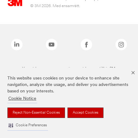
© 3M 2026. Med ensamrätt.
Varumärken som anges ovan är varumärken som tillhör 3M.
This website uses cookies on your device to enhance site
navigation, analyze site usage, and deliver you advertisements
based on your interests.
Cookie Notice
Reject Non-Essential Cookies
Accept Cookies
Cookie Preferences