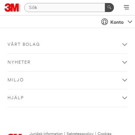
Konto
VÅRT BOLAG
NYHETER
MILJÖ
HJÄLP
Juridisk information
|
Sekretesspolicy
|
Cookies