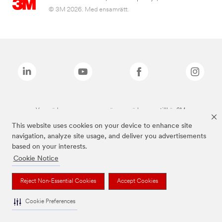
© 3M 2026. Med ensamrätt.
Varumärken som anges ovan är varumärken som tillhör 3M.
This website uses cookies on your device to enhance site
navigation, analyze site usage, and deliver you advertisements
based on your interests.
Cookie Notice
Reject Non-Essential Cookies
Accept Cookies
Cookie Preferences