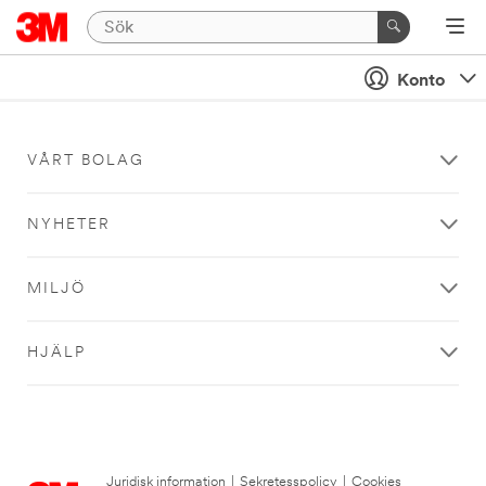
Konto
VÅRT BOLAG
NYHETER
MILJÖ
HJÄLP
Juridisk information
|
Sekretesspolicy
|
Cookies