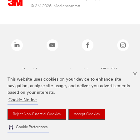
© 3M 2026. Med ensamrätt.
Varumärken som anges ovan är varumärken som tillhör 3M.
This website uses cookies on your device to enhance site
navigation, analyze site usage, and deliver you advertisements
based on your interests.
Cookie Notice
Reject Non-Essential Cookies
Accept Cookies
Cookie Preferences